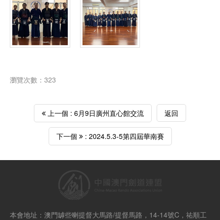
瀏覽次數：323
上一個 : 6月9日廣州直心館交流
返回
下一個
: 2024.5.3-5第四屆華南賽
本會地址：澳門罅些喇提督大馬路/提督馬路，14-14號C，祐順工