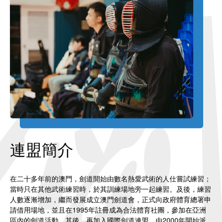
連盟簡介
在二十多年前的澳門，劍道開始由數名熱愛武術的人仕嘗試練習；
當時只在其他武術練習時，於其訓練場地旁一起練習。及後，練習
人數逐漸增加，繼而發展成立澳門劍道會，正式向政府體育總署申
請借用場地，並且在1995年註冊成為合法體育社團，參加在亞洲
區內的劍道活動。其後，再加入國際劍道連盟，由2000年開始派