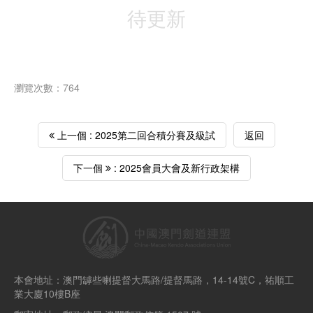
待更新
瀏覽次數：764
上一個 : 2025第二回合積分賽及級試
返回
下一個
: 2025會員大會及新行政架構
本會地址：澳門罅些喇提督大馬路/提督馬路，14-14號C，祐順工
業大廈10樓B座