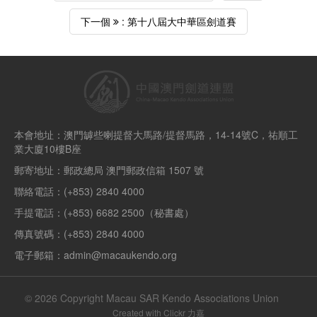
下一個
: 第十八屆大中華區劍道賽
本會地址：澳門罅些喇提督大馬路/提督馬路，14-14號C，祐順工
業大廈10樓B座
郵寄地址：郵政總局 澳門郵政信箱 1507 號
聯絡電話：(+853) 2840 4000
手提電話：(+853) 6682 2500（秘書處）
傳真號碼：(+853) 2840 4000
電子郵箱：admin@macaukendo.org
© 2026 Copyright Macau SAR Kendo Associations Union
Created with
Clickr 力嘉