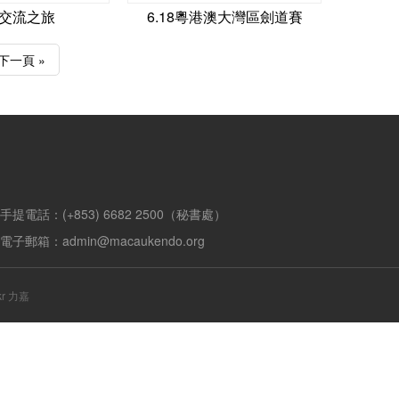
交流之旅
6.18粵港澳大灣區劍道賽
下一頁 »
手提電話：(+853) 6682 2500（秘書處）
電子郵箱：admin@macaukendo.org
ckr 力嘉