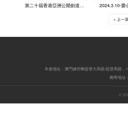
第二十屆香港亞洲公開劍道錦標賽
2024.3.10
« 上一
本會地址：澳門罅些喇提督大馬路/提督馬路，14
郵寄地址：
© 20