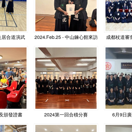
及居合道演武
2024.Feb.25 - 中山鍊心館來訪
成都杖道審查會 
會及頒發證書
2024第一回合積分賽
6月9日