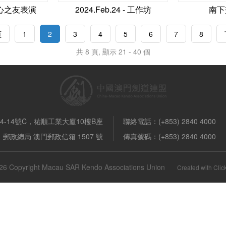
-愛心之友表演
2024.Feb.24 - 工作坊
南下
頁
1
2
3
4
5
6
7
8
共 8 頁, 顯示 21 - 40 個
-14號C，祐順工業大廈10樓B座
聯絡電話：(+853) 2840 4000
郵政總局 澳門郵政信箱 1507 號
傳真號碼：(+853) 2840 4000
26 Copyright Macau SAR Kendo Associations Union
Created with
Cli