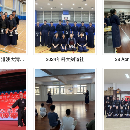
第67屆體育節 - 粵港澳大灣區劍道比賽
2024年科大劍道社
28 Apr