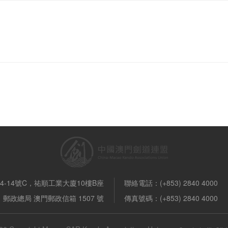
-14號C，祐順工業大廈10樓B座
聯絡電話：(+853) 2840 4000
郵政總局 澳門郵政信箱 1507 號
傳真號碼：(+853) 2840 4000