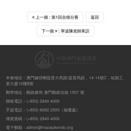
上一個 : 第1回合積分賽
返回
下一個
: 寧波陳老師來訪
本會地址：澳門罅些喇提督大馬路/提督馬路，14-14號C，祐順工
業大廈10樓B座
郵寄地址：郵政總局 澳門郵政信箱 1507 號
聯絡電話：(+853) 2840 4000
手提電話：(+853) 6682 2500（秘書處）
傳真號碼：(+853) 2840 4000
電子郵箱：admin@macaukendo.org